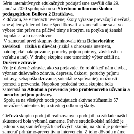
Sériu interaktívnych edukačných podujatí sme zavŕšili dňa 29.
januára 2020 spoluprácou so
Strednou odbornou školou
pedagogickou Bullova 2 Bratislava.
Z dôvodu, že v triedach uvedenej školy výrazne prevažujú dievčatá,
sme aj témy interpohlavne špecifikovali a zamerali sme sa aj vo
výbere tém práve na pálčivé témy s ktorými sa potýka aj ženská
populácia a to nasledovne:
V zameraní prvej skupiny dominovala téma
Behaviorálne
závislosti – riziká u dievčat
(riziká a ohrozenia internetu,
patologické nakupovanie, poruchy príjmu potravy, závislosti na
vzťahu a iné). V druhej skupine sme tematický výber zúžili na
Duševné zdravie
(čo je duševné zdravie, ako sa prejavuje, čo robiť keď nám chýba,
význam duševného zdravia, depresia, úzkosť, poruchy príjmu
potravy, sebapoškodzovanie, suicidálne správanie), možnosti
pomoci a prevencia. Napokon posledná tretia skupina bola
zameraná na
Alkohol a prevencia jeho problémového užívania a
p
oruchy príjmu potravy.
Spolu sa na všetkých troch podujatiach aktívne zúčastnilo 57
prevažne študentiek tejto strednej odbornej školy.
Cieľová skupina podujatí realizovaných podujatí na základe našich
skúseností bola vybraná zámerne. Práve stredoškolská mládež je
jednou z najzraniteľnejších cieľových skupín, na ktorú je potrebné
zamerať primárno-preventívnu intervenciu. Z toho dôvodu máme