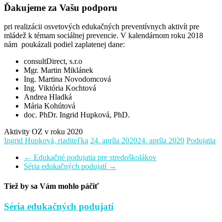
Ďakujeme za Vašu podporu
pri realizácii osvetových edukačných preventívnych aktivít pre
mládež k témam sociálnej prevencie. V kalendárnom roku 2018
nám poukázali podiel zaplatenej dane:
consultDirect, s.r.o
Mgr. Martin Miklánek
Ing. Martina Novodomcová
Ing. Viktória Kochtová
Andrea Hladká
Mária Kohútová
doc. PhDr. Ingrid Hupková, PhD.
Aktivity OZ v roku 2020
Ingrid Hupková, riaditeľka
24. apríla 2020
24. apríla 2020
Podujatia
←
Edukačné podujatia pre stredoškolákov
Séria edukačných podujatí
→
Tiež by sa Vám mohlo páčiť
Séria edukačných podujatí