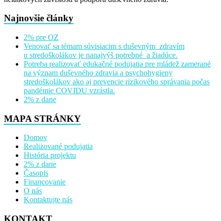
Najnovšie články
2% pre OZ
Venovať sa témam súvisiacim s duševným zdravím
u stredoškolákov je nanajvýš potrebné a žiadúce.
Potreba realizovať edukačné podujatia pre mládež zamerané
na význam duševného zdravia a psychohygieny
stredoškolákov ako aj prevencie rizikového správania počas
pandémie COVIDU vzrástla.
2% z dane
MAPA STRÁNKY
Domov
Realizované podujatia
História projektu
2% z dane
Časopis
Financovanie
O nás
Kontaktujte nás
KONTAKT