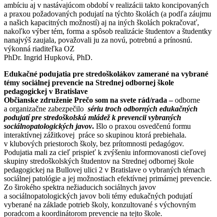
ambíciu aj v nastávajúcom období v realizácii takto koncipovaných
a praxou požadovaných podujatí na týchto školách (a podľa záujmu
a našich kapacitných možností) aj na iných školách pokračovať,
nakoľko výber tém, forma a spôsob realizácie študentov a študentky
nanajvýš zaujala, považovali ju za novú, potrebnú a prínosnú.
výkonná riaditeľka OZ
PhDr. Ingrid Hupková, PhD.
Edukačné podujatia pre stredoškolákov zamerané na vybrané
témy sociálnej prevencie na Strednej odbornej škole
pedagogickej v Bratislave
Občianske združenie Prečo som na svete rád/rada
–
odborne
a organizačne zabezpečilo
sériu troch odborných edukačných
podujatí pre stredoškolskú mládež k prevencii vybraných
sociálnopatologických javov
.
Išlo o praxou osvedčenú formu
interaktívnej zážitkovej práce so skupinou ktorá prebiehala.
v klubových priestoroch školy, bez prítomnosti pedagógov.
Podujatia mali za cieľ prispieť k zvýšeniu informovanosti cieľovej
skupiny stredoškolských študentov na Strednej odbornej škole
pedagogickej na Bullovej ulici 2 v Bratislave o vybraných témach
sociálnej patológie a jej možnostiach efektívnej primárnej prevencie.
Zo širokého spektra nežiaducich sociálnych javov
a sociálnopatologických javov boli témy edukačných podujatí
vyberané na základe potrieb školy, konzultované s výchovným
poradcom a koordinátorom prevencie na tejto škole.