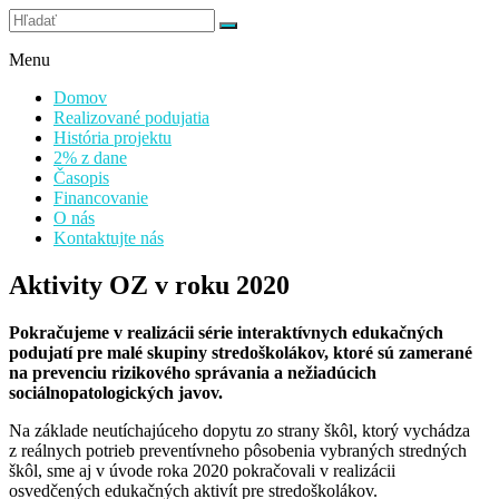
Prejsť
Stránky občianskeho združenia
na
Prečo som na svete rád / rada
obsah
Menu
Domov
Realizované podujatia
História projektu
2% z dane
Časopis
Financovanie
O nás
Kontaktujte nás
Aktivity OZ v roku 2020
Pokračujeme v realizácii série interaktívnych edukačných
podujatí pre malé skupiny stredoškolákov, ktoré sú zamerané
na prevenciu rizikového správania a nežiadúcich
sociálnopatologických javov.
Na základe neutíchajúceho dopytu zo strany škôl, ktorý vychádza
z reálnych potrieb preventívneho pôsobenia vybraných stredných
škôl, sme aj v úvode roka 2020 pokračovali v realizácii
osvedčených edukačných aktivít pre stredoškolákov.