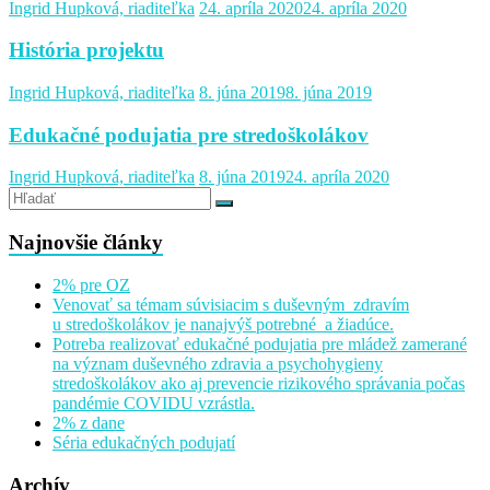
Ingrid Hupková, riaditeľka
24. apríla 2020
24. apríla 2020
História projektu
Ingrid Hupková, riaditeľka
8. júna 2019
8. júna 2019
Edukačné podujatia pre stredoškolákov
Ingrid Hupková, riaditeľka
8. júna 2019
24. apríla 2020
Najnovšie články
2% pre OZ
Venovať sa témam súvisiacim s duševným zdravím
u stredoškolákov je nanajvýš potrebné a žiadúce.
Potreba realizovať edukačné podujatia pre mládež zamerané
na význam duševného zdravia a psychohygieny
stredoškolákov ako aj prevencie rizikového správania počas
pandémie COVIDU vzrástla.
2% z dane
Séria edukačných podujatí
Archív