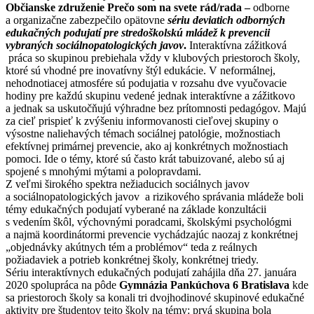
Občianske združenie Prečo som na svete rád/rada
–
odborne
a organizačne zabezpečilo opätovne
sériu deviatich odborných
edukačných podujatí pre stredoškolskú mládež k prevencii
vybraných sociálnopatologických javov
.
Interaktívna zážitková
práca so skupinou prebiehala vždy v klubových priestoroch školy,
ktoré sú vhodné pre inovatívny štýl edukácie. V neformálnej,
nehodnotiacej atmosfére sú podujatia v rozsahu dve vyučovacie
hodiny pre každú skupinu vedené jednak interaktívne a zážitkovo
a jednak sa uskutočňujú výhradne bez prítomnosti pedagógov. Majú
za cieľ prispieť k zvýšeniu informovanosti cieľovej skupiny o
výsostne naliehavých témach sociálnej patológie, možnostiach
efektívnej primárnej prevencie, ako aj konkrétnych možnostiach
pomoci. Ide o témy, ktoré sú často krát tabuizované, alebo sú aj
spojené s mnohými mýtami a polopravdami.
Z veľmi širokého spektra nežiaducich sociálnych javov
a sociálnopatologických javov a rizikového správania mládeže boli
témy edukačných podujatí vyberané na základe konzultácii
s vedením škôl, výchovnými poradcami, školskými psychológmi
a najmä koordinátormi prevencie vychádzajúc naozaj z konkrétnej
„objednávky akútnych tém a problémov“ teda z reálnych
požiadaviek a potrieb konkrétnej školy, konkrétnej triedy.
Sériu interaktívnych edukačných podujatí zahájila dňa 27. januára
2020 spolupráca na pôde
Gymnázia Pankúchova 6 Bratislava
kde
sa priestoroch školy sa konali tri dvojhodinové skupinové edukačné
aktivity pre študentov tejto školy na témy: prvá skupina bola