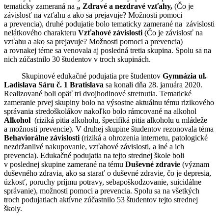
tematicky zameraná na
„ Zdravé a nezdravé vzťahy,
(Čo je
závislosť na vzťahu a ako sa prejavuje? Možnosti pomoci
a prevencia), druhé podujatie bolo tematicky zamerané na závislosti
nelátkového charakteru
Vzťahové závislosti
(Čo je závislosť na
vzťahu a ako sa prejavuje? Možnosti pomoci a prevencia)
a rovnakej téme sa venovala aj posledná tretia skupina. Spolu sa na
nich zúčastnilo 30 študentov v troch skupinách.
Skupinové edukačné podujatia pre študentov
Gymnázia ul.
Ladislava Sáru č. 1 Bratislava
sa konali dňa 28. januára 2020.
Realizované boli opäť tri dvojhodinové stretnutia. Tematické
zameranie prvej skupiny bolo na výsostne aktuálnu tému rizikového
správania stredoškolákov nakoľko bolo rámcované na alkohol
Alkohol
(riziká pitia alkoholu, špecifiká pitia alkoholu u mládeže
a možnosti prevencie). V druhej skupine študentov rezonovala téma
Behaviorálne závislosti
(riziká a ohrozenia internetu, patologické
nezdržanlivé nakupovanie, vzťahové závislosti, a iné a ich
prevencia). Edukačné podujatia na tejto strednej škole boli
v poslednej skupine zamerané na tému
Duševné zdravie
(význam
duševného zdravia, ako sa starať o duševné zdravie, čo je depresia,
úzkosť, poruchy príjmu potravy, sebapoškodzovanie, suicidálne
správanie), možnosti pomoci a prevencia. Spolu sa na všetkých
troch podujatiach aktívne zúčastnilo 53 študentov tejto strednej
školy.