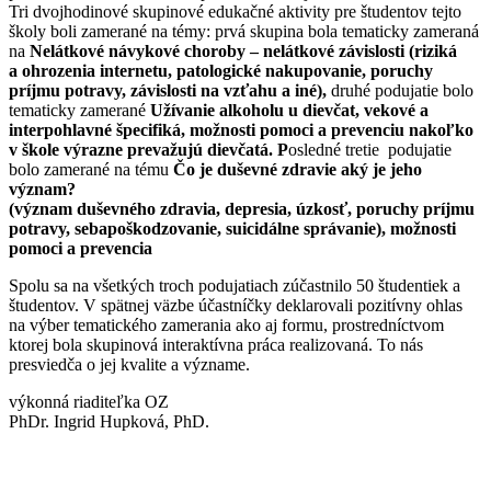
Tri dvojhodinové skupinové edukačné aktivity pre študentov tejto
školy boli zamerané na témy: prvá skupina bola tematicky zameraná
na
Nelátkové návykové choroby – nelátkové závislosti (riziká
a ohrozenia internetu, patologické nakupovanie, poruchy
príjmu potravy, závislosti na vzťahu a iné),
druhé podujatie bolo
tematicky zamerané
Užívanie alkoholu u dievčat, vekové a
interpohlavné špecifiká, možnosti pomoci a prevenciu nakoľko
v škole výrazne prevažujú dievčatá. P
osledné tretie podujatie
bolo zamerané na tému
Čo je duševné zdravie aký je jeho
význam?
(význam duševného zdravia, depresia, úzkosť, poruchy príjmu
potravy, sebapoškodzovanie, suicidálne správanie), možnosti
pomoci a prevencia
Spolu sa na všetkých troch podujatiach zúčastnilo 50 študentiek a
študentov. V spätnej väzbe účastníčky deklarovali pozitívny ohlas
na výber tematického zamerania ako aj formu, prostredníctvom
ktorej bola skupinová interaktívna práca realizovaná. To nás
presviedča o jej kvalite a význame.
výkonná riaditeľka OZ
PhDr. Ingrid Hupková, PhD.