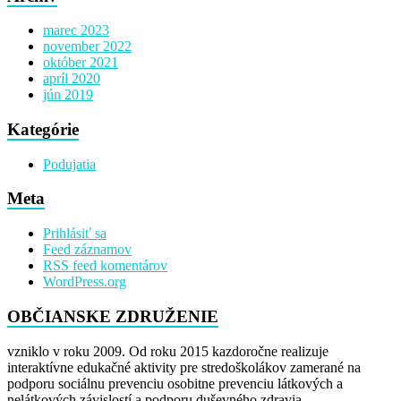
marec 2023
november 2022
október 2021
apríl 2020
jún 2019
Kategórie
Podujatia
Meta
Prihlásiť sa
Feed záznamov
RSS feed komentárov
WordPress.org
OBČIANSKE ZDRUŽENIE
vzniklo v roku 2009. Od roku 2015 kazdoročne realizuje
interaktívne edukačné aktivity pre stredoškolákov zamerané na
podporu sociálnu prevenciu osobitne prevenciu látkových a
nelátkových závislostí a podporu duševného zdravia.​