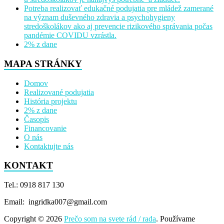
Potreba realizovať edukačné podujatia pre mládež zamerané
na význam duševného zdravia a psychohygieny
stredoškolákov ako aj prevencie rizikového správania počas
pandémie COVIDU vzrástla.
2% z dane
MAPA STRÁNKY
Domov
Realizované podujatia
História projektu
2% z dane
Časopis
Financovanie
O nás
Kontaktujte nás
KONTAKT
Tel.: 0918 817 130
Email: ingridka007@gmail.com
Copyright © 2026
Prečo som na svete rád / rada
. Používame