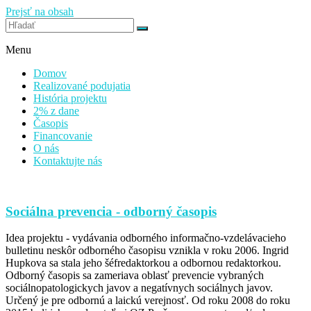
Prejsť na obsah
Stránky občianskeho združenia
Prečo som na svete rád / rada
Menu
Domov
Realizované podujatia
História projektu
2% z dane
Časopis
Financovanie
O nás
Kontaktujte nás
Sociálna prevencia - odborný časopis
Idea projektu - vydávania odborného informačno-vzdelávacieho
bulletinu neskôr odborného časopisu vznikla v roku 2006. Ingrid
Hupkova sa stala jeho šéfredaktorkou a odbornou redaktorkou.
Odborný časopis sa zameriava oblasť prevencie vybraných
sociálnopatologickych javov a negatívnych sociálnych javov.
Určený je pre odbornú a laickú verejnosť. Od roku 2008 do roku