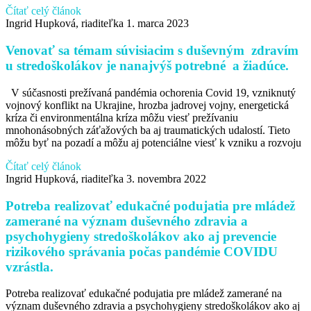
Čítať celý článok
Ingrid Hupková, riaditeľka
1. marca 2023
Venovať sa témam súvisiacim s duševným zdravím
u stredoškolákov je nanajvýš potrebné a žiadúce.
V súčasnosti prežívaná pandémia ochorenia Covid 19, vzniknutý
vojnový konflikt na Ukrajine, hrozba jadrovej vojny, energetická
kríza či environmentálna kríza môžu viesť prežívaniu
mnohonásobných záťažových ba aj traumatických udalostí. Tieto
môžu byť na pozadí a môžu aj potenciálne viesť k vzniku a rozvoju
Čítať celý článok
Ingrid Hupková, riaditeľka
3. novembra 2022
Potreba realizovať edukačné podujatia pre mládež
zamerané na význam duševného zdravia a
psychohygieny stredoškolákov ako aj prevencie
rizikového správania počas pandémie COVIDU
vzrástla.
Potreba realizovať edukačné podujatia pre mládež zamerané na
význam duševného zdravia a psychohygieny stredoškolákov ako aj