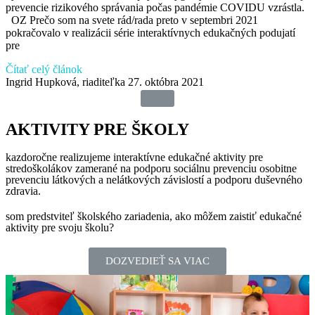
prevencie rizikového správania počas pandémie COVIDU vzrástla.
OZ Prečo som na svete rád/rada preto v septembri 2021
pokračovalo v realizácii série interaktívnych edukačných podujatí
pre
Čítať celý článok
Ingrid Hupková, riaditeľka
27. októbra 2021
AKTIVITY PRE ŠKOLY
kazdoročne realizujeme interaktívne edukačné aktivity pre
stredoškolákov zamerané na podporu sociálnu prevenciu osobitne
prevenciu látkových a nelátkových závislostí a podporu duševného
zdravia.
som predstviteľ školského zariadenia, ako môžem zaistiť edukačné
aktivity pre svoju školu?
DOZVEDIEŤ SA VIAC