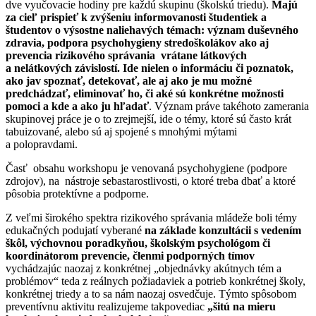
dve vyučovacie hodiny pre každú skupinu (školskú triedu).
Majú
za cieľ prispieť k zvýšeniu informovanosti študentiek a
študentov o výsostne naliehavých témach: význam duševného
zdravia, podpora psychohygieny stredoškolákov ako aj
prevencia rizikového správania vrátane látkových
a nelátkových závislostí.
Ide nielen o informáciu či poznatok,
ako jav spoznať, detekovať, ale aj ako je mu možné
predchádzať, eliminovať ho, či aké sú konkrétne možnosti
pomoci a kde a ako ju hľadať
. Význam práve takéhoto zamerania
skupinovej práce je o to zrejmejší, ide o témy, ktoré sú často krát
tabuizované, alebo sú aj spojené s mnohými mýtami
a polopravdami.
Časť obsahu workshopu je venovaná psychohygiene (podpore
zdrojov), na nástroje sebastarostlivosti, o ktoré treba dbať a ktoré
pôsobia protektívne a podporne.
Z veľmi širokého spektra rizikového správania mládeže boli témy
edukačných podujatí vyberané
na základe konzultácii s vedením
škôl, výchovnou poradkyňou, školským psychológom či
koordinátorom prevencie, členmi podporných tímov
vychádzajúc naozaj z konkrétnej „objednávky akútnych tém a
problémov“ teda z reálnych požiadaviek a potrieb konkrétnej školy,
konkrétnej triedy a to sa nám naozaj osvedčuje. Týmto spôsobom
preventívnu aktivitu realizujeme takpovediac
„šitú na mieru