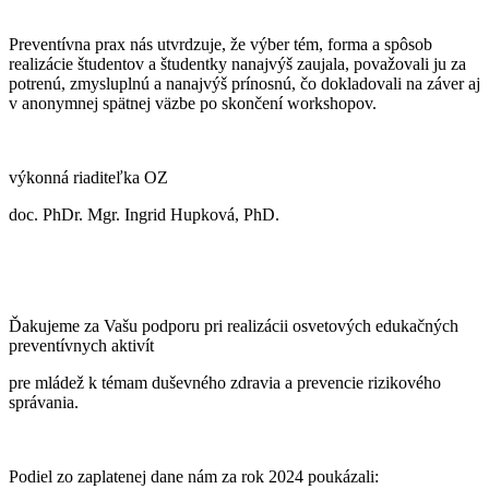
Preventívna prax nás utvrdzuje, že výber tém, forma a spôsob
realizácie študentov a študentky nanajvýš zaujala, považovali ju za
potrenú, zmysluplnú a nanajvýš prínosnú, čo dokladovali na záver aj
v anonymnej spätnej väzbe po skončení workshopov.
výkonná riaditeľka OZ
doc. PhDr. Mgr. Ingrid Hupková, PhD.
Ďakujeme za Vašu podporu pri realizácii osvetových edukačných
preventívnych aktivít
pre mládež k témam duševného zdravia a prevencie rizikového
správania.
Podiel zo zaplatenej dane nám za rok 2024 poukázali: