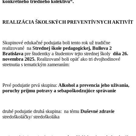
konkrétneho triedneho kolektívu“.
REALIZÁCIA ŠKOLSKÝCH PREVENTÍVNYCH AKTIVÍT
Skupinové edukačné podujatia boli tento rok už tradične
realizované na
Strednej škole pedagogickej, Bullova 2
Bratislava
pre študentky a študentov tejto strednej školy
dňa 26.
novembra 2025.
Realizované boli opäť ako tri dvojhodinové
stretnutia s tematickým zameraním:
Prvé podujatie prvá skupina:
Alkohol a prevencia jeho užívania,
poruchy príjmu potravy a sebapoškodzujúce správanie
druhé podujatie druhá skupina: na tému
Duševné zdravie
stredoškoláčky/ stredoškoláka