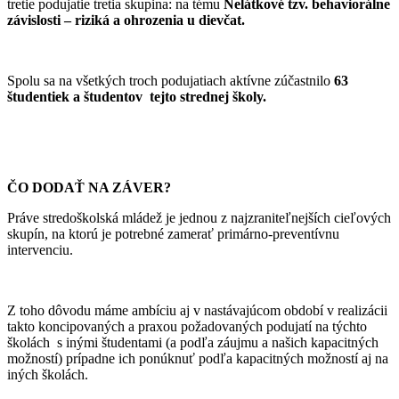
tretie podujatie tretia skupina: na tému
Nelátkové tzv. behaviorálne
závislosti – riziká a ohrozenia u dievčat.
Spolu sa na všetkých troch podujatiach aktívne zúčastnilo
63
študentiek a študentov tejto strednej školy.
ČO DODAŤ NA ZÁVER?
Práve stredoškolská mládež je jednou z najzraniteľnejších cieľových
skupín, na ktorú je potrebné zamerať primárno-preventívnu
intervenciu.
Z toho dôvodu máme ambíciu aj v nastávajúcom období v realizácii
takto koncipovaných a praxou požadovaných podujatí na týchto
školách s inými študentami (a podľa záujmu a našich kapacitných
možností) prípadne ich ponúknuť podľa kapacitných možností aj na
iných školách.