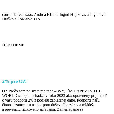
consultDirect, s.r.o, Andrea Hladká,Ingrid Hupková, a Ing. Pavel
Hraško a ToMaNo s.r.o.
ĎAKUJEME
2% pre OZ
OZ Prečo som na svete rad/rada – Why I´M HAPPY IN THE
WORLD sa opäť uchádza v roku 2023 ako oprávnený prijímateľ
o vašu podporu 2% z podielu zaplatenej dane. Podporte našu
činnosť zameranú na podporu duševného zdravia mládeže
a prevenciu rizikového správania. Zameriavame sa