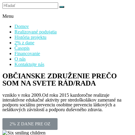
Stránky občianskeho združenia
Prečo som na svete rád / rada
Menu
Domov
Realizované podujatia
História projektu
2% z dane
Časopis
Financovanie
O nás
Kontaktujte nás
OBČIANSKE ZDRUŽENIE PREČO
SOM NA SVETE RÁD/RADA
vzniklo v roku 2009.Od roku 2015 kazdoročne realizuje
interaktívne edukačné aktivity pre stredoškolákov zamerané na
podporu sociálnu prevenciu osobitne prevenciu látkových a
nelátkových závislostí a podporu duševného zdravia.
2% Z DANE PRE OZ