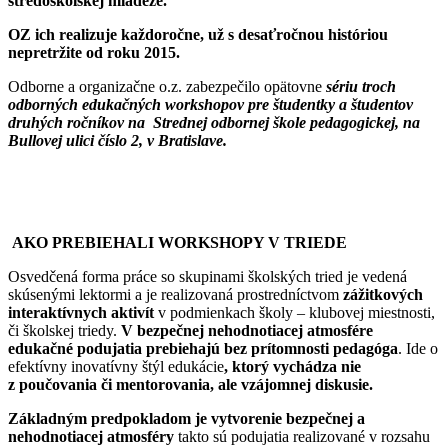
stredoškolskej mládeže.
OZ ich realizuje každoročne, už s desaťročnou históriou
nepretržite od roku 2015.
Odborne a organizačne o.z. zabezpečilo opätovne
sériu troch
odborných edukačných workshopov pre študentky a študentov
druhých ročníkov na Strednej odbornej škole pedagogickej, na
Bullovej ulici číslo 2, v Bratislave.
AKO PREBIEHALI WORKSHOPY V TRIEDE
Osvedčená forma práce so skupinami školských tried je vedená
skúsenými lektormi a je realizovaná prostredníctvom
zážitkových
interaktívnych aktivít
v podmienkach školy – klubovej miestnosti,
či školskej triedy.
V bezpečnej nehodnotiacej atmosfére
edukačné podujatia prebiehajú bez prítomnosti pedagóga
. Ide o
efektívny inovatívny štýl edukácie
, ktorý vychádza nie
z poučovania či mentorovania, ale vzájomnej diskusie.
Základným predpokladom je vytvorenie bezpečnej a
nehodnotiacej atmosféry
takto sú podujatia realizované v rozsahu