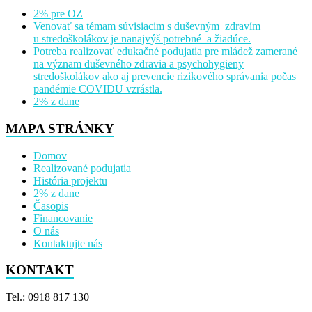
2% pre OZ
Venovať sa témam súvisiacim s duševným zdravím
u stredoškolákov je nanajvýš potrebné a žiadúce.
Potreba realizovať edukačné podujatia pre mládež zamerané
na význam duševného zdravia a psychohygieny
stredoškolákov ako aj prevencie rizikového správania počas
pandémie COVIDU vzrástla.
2% z dane
MAPA STRÁNKY
Domov
Realizované podujatia
História projektu
2% z dane
Časopis
Financovanie
O nás
Kontaktujte nás
KONTAKT
Tel.: 0918 817 130