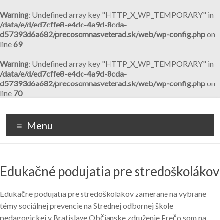
Warning
: Undefined array key "HTTP_X_WP_TEMPORARY" in
/data/e/d/ed7cffe8-e4dc-4a9d-8cda-
d57393d6a682/precosomnasveterad.sk/web/wp-config.php
on
line
69
Warning
: Undefined array key "HTTP_X_WP_TEMPORARY" in
/data/e/d/ed7cffe8-e4dc-4a9d-8cda-
d57393d6a682/precosomnasveterad.sk/web/wp-config.php
on
line
70
Prejsť
na
Prečo som na svete rád /
Stránky občianskeho združenia
obsah
Menu
rada
Edukačné podujatia pre stredoškolákov
Edukačné podujatia pre stredoškolákov zamerané na vybrané
témy sociálnej prevencie na Strednej odbornej škole
pedagogickej v Bratislave Občianske združenie Prečo som na