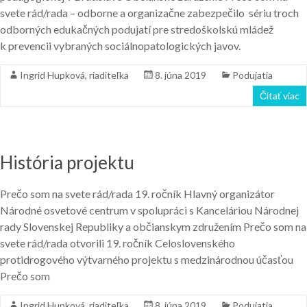
svete rád/rada – odborne a organizačne zabezpečilo sériu troch
odborných edukačných podujatí pre stredoškolskú mládež
k prevencii vybraných sociálnopatologických javov.
Ingrid Hupková, riaditeľka
8. júna 2019
Podujatia
Čítať viac
História projektu
Prečo som na svete rád/rada 19. ročník Hlavný organizátor
Národné osvetové centrum v spolupráci s Kanceláriou Národnej
rady Slovenskej Republiky a občianskym združením Prečo som na
svete rád/rada otvorili 19. ročník Celoslovenského
protidrogového výtvarného projektu s medzinárodnou účasťou
Prečo som
Ingrid Hupková, riaditeľka
8. júna 2019
Podujatia