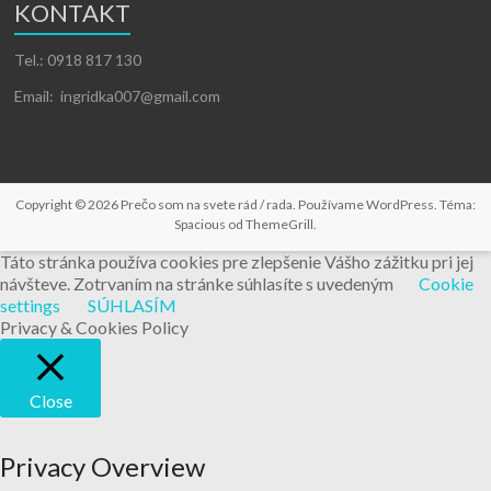
KONTAKT
Tel.: 0918 817 130
Email: ingridka007@gmail.com
Copyright © 2026
Prečo som na svete rád / rada
. Používame
WordPress
. Téma:
Spacious od
ThemeGrill
.
Táto stránka používa cookies pre zlepšenie Vášho zážitku pri jej
návšteve. Zotrvaním na stránke súhlasíte s uvedeným
Cookie
settings
SÚHLASÍM
Privacy & Cookies Policy
Close
Privacy Overview