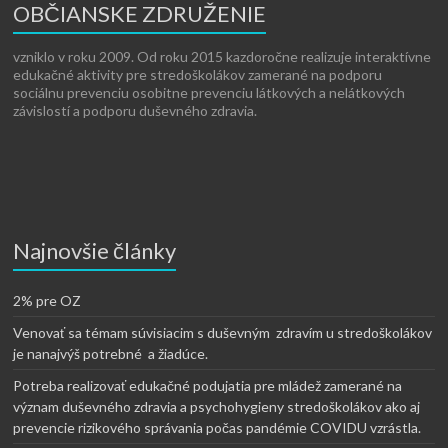
OBČIANSKE ZDRUŽENIE
vzniklo v roku 2009. Od roku 2015 kazdoročne realizuje interaktívne
edukačné aktivity pre stredoškolákov zamerané na podporu
sociálnu prevenciu osobitne prevenciu látkových a nelátkových
závislostí a podporu duševného zdravia.​
Najnovšie články
2% pre OZ
Venovať sa témam súvisiacim s duševným zdravím u stredoškolákov
je nanajvýš potrebné a žiadúce.
Potreba realizovať edukačné podujatia pre mládež zamerané na
význam duševného zdravia a psychohygieny stredoškolákov ako aj
prevencie rizikového správania počas pandémie COVIDU vzrástla.