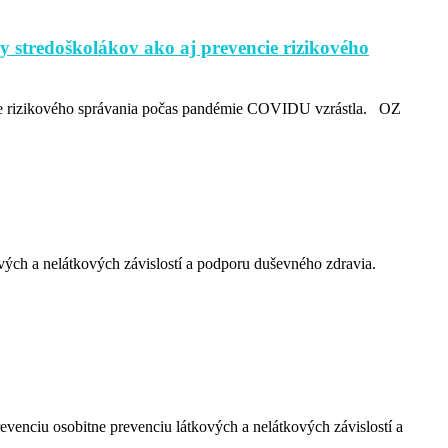
 stredoškolákov ako aj prevencie rizikového
cie rizikového správania počas pandémie COVIDU vzrástla. OZ
vých a nelátkových závislostí a podporu duševného zdravia.
evenciu osobitne prevenciu látkových a nelátkových závislostí a