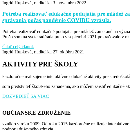
Ingrid Hupková, riaditeľka
3. novembra 2022
Potreba realizovať edukačné podujatia pre mládež z
správania počas pandémie COVIDU vzrástla.
Potreba realizovať edukačné podujatia pre mládež zamerané na výz
Prečo som na svete rád/rada preto v septembri 2021 pokračovalo v real
Čítať celý článok
Ingrid Hupková, riaditeľka
27. októbra 2021
AKTIVITY PRE ŠKOLY
kazdoročne realizujeme interaktívne edukačné aktivity pre stredoško
som predstviteľ školského zariadenia, ako môžem zaistiť edukačné akt
DOZVEDIEŤ SA VIAC
OBČIANSKE ZDRUŽENIE
vzniklo v roku 2009. Od roku 2015 kazdoročne realizuje interaktívne
podporu duševného zdravia.​