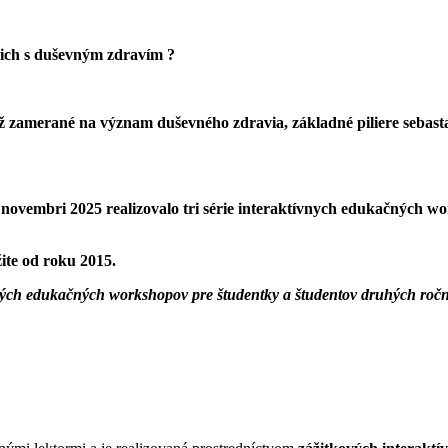
cich s duševným zdravím ?
 zamerané na význam duševného zdravia, základné piliere sebastar
ovembri 2025 realizovalo tri série interaktívnych edukačných wor
ite od roku 2015.
ných edukačných workshopov pre študentky a študentov druhých roční