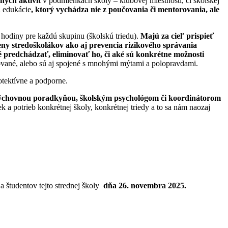
nych aktivít
v podmienkach školy – klubovej miestnosti, či školskej
l edukácie
, ktorý vychádza nie z poučovania či mentorovania, ale
 hodiny pre každú skupinu (školskú triedu).
Majú za cieľ prispieť
ny stredoškolákov ako aj prevencia rizikového správania
né predchádzať, eliminovať ho, či aké sú konkrétne možnosti
izované, alebo sú aj spojené s mnohými mýtami a polopravdami.
otektívne a podporne.
, výchovnou poradkyňou, školským psychológom či koordinátorom
a potrieb konkrétnej školy, konkrétnej triedy a to sa nám naozaj
a študentov tejto strednej školy
dňa 26. novembra 2025.