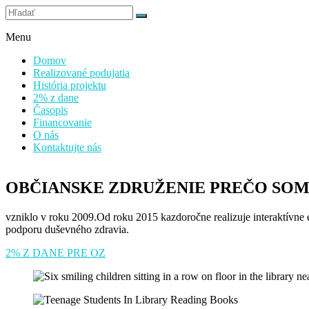
Prejsť
Stránky občianskeho združenia
na
Prečo som na svete rád / rada
obsah
Menu
Domov
Realizované podujatia
História projektu
2% z dane
Časopis
Financovanie
O nás
Kontaktujte nás
OBČIANSKE ZDRUŽENIE PREČO SOM
vzniklo v roku 2009.Od roku 2015 kazdoročne realizuje interaktívne 
podporu duševného zdravia.
2% Z DANE PRE OZ